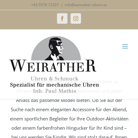
Zum
+43 5576 72337
|
info@weirather-uhren.at
Inhalt
weitere Uhrenmarken
Facebook
Instagram
springen
Unser Sortiment umfasst eine breite Palette an
Uhrenmarken, die für jeden Geschmack und jeden
Anlass das passende Modell bieten. Ob Sie auf der
Suche nach einem eleganten Accessoire für den Abend,
einem sportlichen Begleiter für Ihre Outdoor-Aktivitäten
oder einem farbenfrohen Hingucker für Ihr Kind sind –
bei uns werden Sie fündig. Wir sind stolz darauf, Ihnen