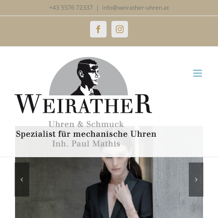
Zum
+43 5576 72337
|
info@weirather-uhren.at
Inhalt
Schmuckmarken
Facebook
Instagram
springen